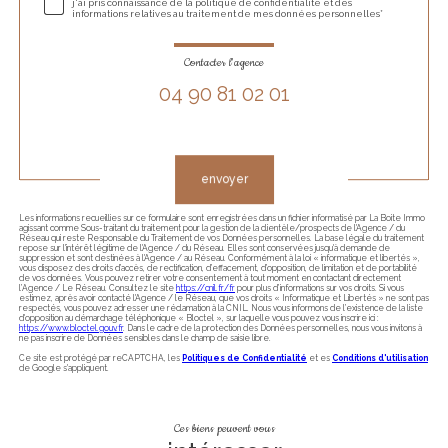
j'ai pris connaissance de la politique de confidentialité et des
informations relatives au traitement de mes données personnelles*
Contacter l'agence
04 90 81 02 01
Validation
envoyer
Les informations recueillies sur ce formulaire sont enregistrées dans un fichier informatisé par La Boite Immo
agissant comme Sous-traitant du traitement pour la gestion de la clientèle/prospects de l'Agence / du
Réseau qui reste Responsable du Traitement de vos Données personnelles. La base légale du traitement
repose sur l'intérêt légitime de l'Agence / du Réseau. Elles sont conservées jusqu'à demande de
suppression et sont destinées à l'Agence / au Réseau. Conformément à la loi « informatique et libertés »,
vous disposez des droits d’accès, de rectification, d’effacement, d’opposition, de limitation et de portabilité
de vos données. Vous pouvez retirer votre consentement à tout moment en contactant directement
l’Agence / Le Réseau. Consultez le site
https://cnil.fr/fr
pour plus d’informations sur vos droits. Si vous
estimez, après avoir contacté l'Agence / le Réseau, que vos droits « Informatique et Libertés » ne sont pas
respectés, vous pouvez adresser une réclamation à la CNIL. Nous vous informons de l’existence de la liste
d'opposition au démarchage téléphonique « Bloctel », sur laquelle vous pouvez vous inscrire ici :
https://www.bloctel.gouv.fr
. Dans le cadre de la protection des Données personnelles, nous vous invitons à
ne pas inscrire de Données sensibles dans le champ de saisie libre.
Ce site est protégé par reCAPTCHA, les
Politiques de Confidentialité
et es
Conditions d'utilisation
de Google s'appliquent.
Ces biens peuvent vous