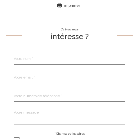
imprimer
Ce bien vous
intéresse ?
Nom
Fieldset
*
par
défaut
email
*
Téléphone
*
Message
Fieldset
*
par
défaut
* Champs obligatoires
Validation