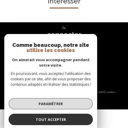
intéresser
Se
connecter
Comme beaucoup, notre site
espace propriétaire
utilise les cookies
Nous
On aimerait vous accompagner pendant
suivre
votre visite.
En poursuivant, vous acceptez l'utilisation des
cookies par ce site, afin de vous proposer des
contenus adaptés et réaliser des statistiques !
© 2026 | Tous droits réservés | Traduction powered by Google |
Nos honoraires
Plan du site
Mentions légales
Admin
Partenaires
Politique RGPD
Cookies
PARAMÉTRER
TOUT ACCEPTER