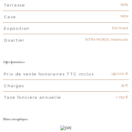
NON
Terrasse
NON
Cave
Est-Ouest
Exposition
INTRA MUROS, Intramuros
Quartier
Infos financières
199 000 €
Prix de vente honoraires TTC inclus
Caractéristiques
Valeurs
35 €
Charges
1 053 €
Taxe foncière annuelle
Bilans énergétiques