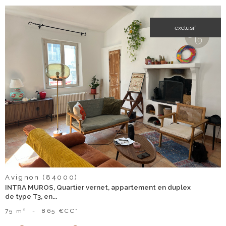
exclusif
voir le
bien
Avignon (84000)
INTRA MUROS, Quartier vernet, appartement en duplex
de type T3, en...
75 m²
-
865 €
CC*