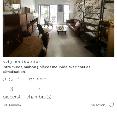
voir le
bien
Avignon (84000)
Intra muros, maison 3 pièces meublée avec cour et
climatisation...
52,93 m²
-
870 €
CC*
3
2
pièce(s)
chambre(s)
Sélection
Réf : L10001699
Sél