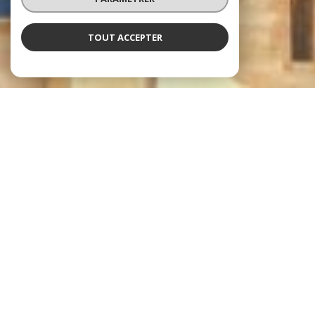
TOUT ACCEPTER
Immobilier Casaus - Agence du Palais
Votre agence immobilière à Avignon
depuis 2004
Située en plein cœur de la
ville d’Avignon
, la capitale du Vaucluse et des
Côtes-du-Rhône, notre
agence immobilière à Avignon
vous accueille
avec professionnalisme. Nos experts de chez Immobilier Casaus -
Agence du Palais vous accompagnent tout au long de votre projet
immobilier, qu’il s’agisse d’un achat, d’une vente ou d’une gestion locative.
Un projet immobilier à Avignon